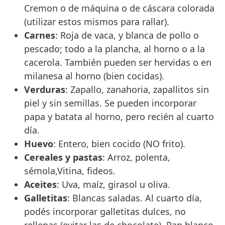
Cremon o de máquina o de cáscara colorada
(utilizar estos mismos para rallar).
Carnes
: Roja de vaca, y blanca de pollo o
pescado; todo a la plancha, al horno o a la
cacerola. También pueden ser hervidas o en
milanesa al horno (bien cocidas).
Verduras
: Zapallo, zanahoria, zapallitos sin
piel y sin semillas. Se pueden incorporar
papa y batata al horno, pero recién al cuarto
día.
Huevo
: Entero, bien cocido (NO frito).
Cereales y pastas
: Arroz, polenta,
sémola,Vitina, fideos.
Aceites
: Uva, maíz, girasol u oliva.
Galletitas
: Blancas saladas. Al cuarto día,
podés incorporar galletitas dulces, no
rellenas (evitar las de chocolate). Pan blanco